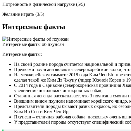
Потребность в физической нагрузке (5/5)
Желание играть (3/5)
Интересные факты
Интересные факты об пхунсан
Интересные факты:
На своей родине порода считается национальной и приз
Предками пхунсана являются северокорейские волки, что
На межкорейском саммите 2018 года Ким Чен Ын презент
сделал такой же Ким Дэ Чжуну (лидер Южной Кореи в 199
С 2014 года в Саривоне (северокорейская провинция Хва
увеличение поголовья чистокровных собак;
Старинная легенда рассказывает, что 3 пхунсана смогли п
Внешним видом пхунсан напоминает корейского чиндо, 
Представители породы бывают разных окрасов, но сегод
Ким Ир Сен и Ким Чен Ир;
Пхунсан – отличная рабочая собака, поскольку очень вын
У представителей породы отсутствует специфический соб