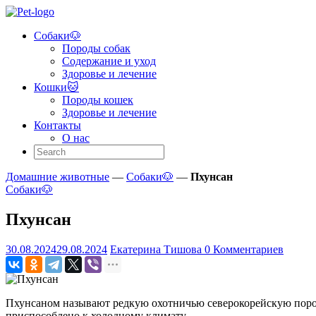
Skip
to
Собаки🐶
content
Pet
Породы собак
Guide
Содержание и уход
Здоровье и лечение
Помощь
Кошки🐱
в
Породы кошек
заботе
Здоровье и лечение
и
Контакты
уходе
О нас
за
домашними
животными!
Домашние животные
—
Собаки🐶
—
Пхунсан
Собаки🐶
Пхунсан
30.08.2024
29.08.2024
Екатерина Тишова
0 Комментариев
Пхунсаном называют редкую охотничью северокорейскую породу
приспособлено к холодному климату.