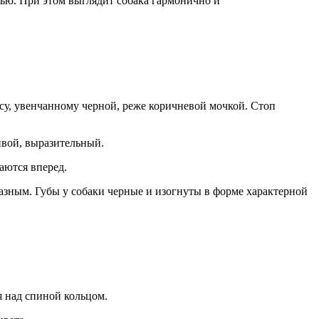
ью. При этом выглядит собака гармонично и
осу, увенчанному черной, реже коричневой мочкой. Стоп
ивой, выразительный.
аются вперед.
зным. Губы у собаки черные и изогнуты в форме характерной
я над спиной кольцом.