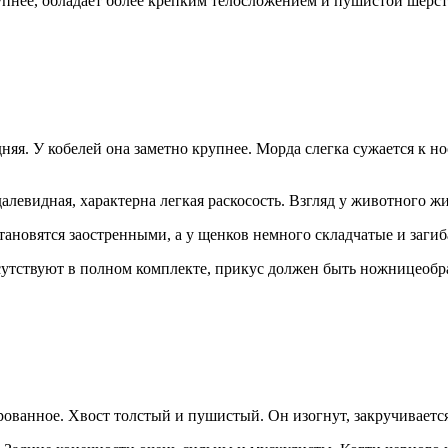
пнее, обладает более крепким телосложением и пушистой шерст
няя. У кобелей она заметно крупнее. Морда слегка сужается к н
алевидная, характерна легкая раскосость. Взгляд у животного ж
тановятся заостренными, а у щенков немного складчатые и загиб
утствуют в полном комплекте, прикус должен быть ножницеобра
рованное. Хвост толстый и пушистый. Он изогнут, закручиваетс