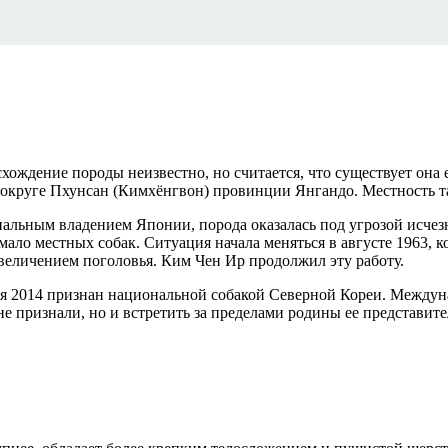
ождение породы неизвестно, но считается, что существует она 
в округе Пхунсан (Кимхёнгвон) провинции Янгандо. Местность т
альным владением Японии, порода оказалась под угрозой исчезн
мало местных собак. Ситуация начала меняться в августе 1963, 
величением поголовья. Ким Чен Ир продолжил эту работу.
бря 2014 признан национальной собакой Северной Кореи. Междун
е признали, но и встретить за пределами родины ее представит