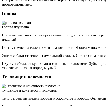
По сравнению со схожим внешне корейским чиндо пхунсан кру
пропорционально.
Голова
Голова пхунсана
По размерам голова пропорциональна телу, величина у нее сред
плавный.
Глаза у пхунсана маленькие и темного цвета. Форма у них минд
Уши у собаки стоячие и треугольной формы. С возрастом они с
Пхунсан обладает крепкими и сильными челюстями. Зубы прис
многим азиатским породам улыбки.
Туловище и конечности
Туловище и конечности пхунсана
Тело у представителей породы мускулистое и хорошо сбаланси