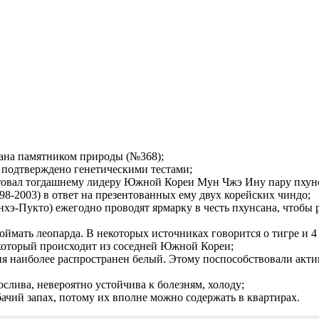
нана памятником природы (№368);
 подтверждено генетическими тестами;
овал тогдашнему лидеру Южной Кореи Мун Чжэ Ину пару пхунса
8-2003) в ответ на презентованных ему двух корейских чиндо;
нхэ-Пукто) ежегодно проводят ярмарку в честь пхунсана, чтобы
оймать леопарда. В некоторых источниках говорится о тигре и 4
который происходит из соседней Южной Кореи;
ня наиболее распространен белый. Этому поспособствовали акт
ослива, невероятно устойчива к болезням, холоду;
ачий запах, потому их вполне можно содержать в квартирах.