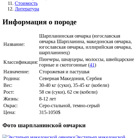
Стоимость
Литература
Информация о породе
Шарпланинская овчарка (югославская
овчарка Шарпланина, македонская овчарка,
Название:
югославская овчарка, иллирийская овчарка,
шарпланинец)
Пинчеры, шнауцеры, молоссы, швейцарские
Классификация:
горные и скотогонные (
41
)
Назначение:
Сторожевая и пастушья
Родина:
Северная Македония, Сербия
Вес:
30-40 кг (суки), 35-45 кг (кобели)
Рост:
58 см (суки), 62 см (кобели)
Жизнь:
8-12 лет
Окрас:
Серо-стальной, темно-серый
Цена:
315-1050$
Фото шарпланинской овчарки
Экстерьер македонской