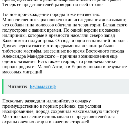
Теперь ее представителей разводят по всей стране.
Точное происхождение породы тоже неизвестно.
Многочисленные археологические исследования доказывают,
что собаки типа молоссов обитали на территории Балканского
полуострова с давних времен. По одной версии их завезли
иллирийцы, которые в древности населяли северо-запад
Балканского полуострова. Отсюда и одно из названий породы.
Другая версия гласит, что предками шарпланинца были
тибетские мастифы, завезенные во время Восточного похода
Александра Македонского – причина возникновения еще
одного названия. Есть также теория, что родоначальники
породы родом из Малой Азии, а в Европу попали в результате
массовых миграций.
Читайте:
Бульмастиф
Поскольку разводили иллирийскую овчарку
преимущественно в горных районах, где условия
изолированные, порода сохранила максимальную чистоту.
Местное население использовало ее представителей для
охраны овечьих отар и в качестве сторожей.