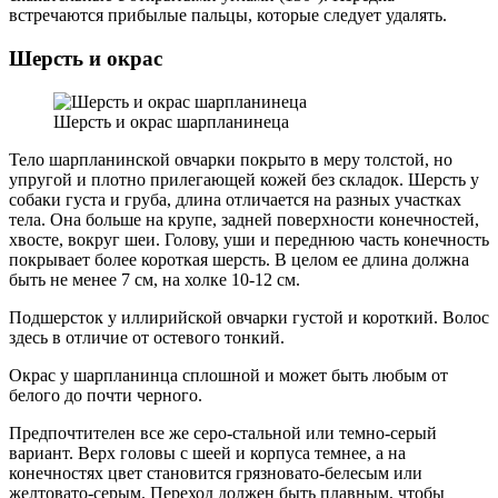
встречаются прибылые пальцы, которые следует удалять.
Шерсть и окрас
Шерсть и окрас шарпланинеца
Тело шарпланинской овчарки покрыто в меру толстой, но
упругой и плотно прилегающей кожей без складок. Шерсть у
собаки густа и груба, длина отличается на разных участках
тела. Она больше на крупе, задней поверхности конечностей,
хвосте, вокруг шеи. Голову, уши и переднюю часть конечность
покрывает более короткая шерсть. В целом ее длина должна
быть не менее 7 см, на холке 10-12 см.
Подшерсток у иллирийской овчарки густой и короткий. Волос
здесь в отличие от остевого тонкий.
Окрас у шарпланинца сплошной и может быть любым от
белого до почти черного.
Предпочтителен все же серо-стальной или темно-серый
вариант. Верх головы с шеей и корпуса темнее, а на
конечностях цвет становится грязновато-белесым или
желтовато-серым. Переход должен быть плавным, чтобы