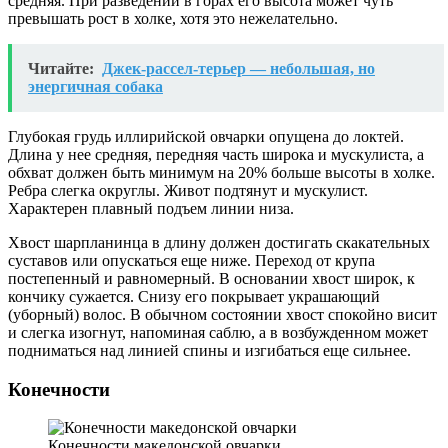
средняя. При разведении в горах его высота может чуть
превышать рост в холке, хотя это нежелательно.
Читайте:
Джек-рассел-терьер — небольшая, но
энергичная собака
Глубокая грудь иллирийской овчарки опущена до локтей.
Длина у нее средняя, передняя часть широка и мускулиста, а
обхват должен быть минимум на 20% больше высоты в холке.
Ребра слегка округлы. Живот подтянут и мускулист.
Характерен плавный подъем линии низа.
Хвост шарпланинца в длину должен достигать скакательных
суставов или опускаться еще ниже. Переход от крупа
постепенный и равномерный. В основании хвост широк, к
кончику сужается. Снизу его покрывает украшающий
(уборный) волос. В обычном состоянии хвост спокойно висит
и слегка изогнут, напоминая саблю, а в возбужденном может
подниматься над линией спины и изгибаться еще сильнее.
Конечности
Конечности македонской овчарки