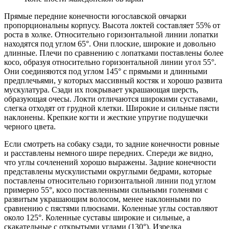
Прямые передние конечности югославской овчарки
пропорциональны корпусу. Высота локтей составляет 55% от
роста в холке. Относительно горизонтальной линии лопатки
находятся под углом 65°. Они плоские, широкие и довольно
длинные. Плечи по сравнению с лопатками поставлены более
косо, образуя относительно горизонтальной линии угол 55°.
Они соединяются под углом 145° с прямыми и длинными
предплечьями, у которых массивный костяк и хорошо развита
мускулатура. Сзади их покрывает украшающая шерсть,
образующая очесы. Локти отличаются широкими суставами,
слегка отходят от грудной клетки. Широкие и сильные пясти
наклонены. Крепкие когти и жесткие упругие подушечки
черного цвета.
Если смотреть на собаку сзади, то задние конечности ровные
и расставлены немного шире передних. Спереди же видно,
что углы сочленений хорошо выражены. Задние конечности
представлены мускулистыми округлыми бедрами, которые
поставлены относительно горизонтальной линии под углом
примерно 55°, косо поставленными сильными голенями с
развитым украшающим волосом, менее наклонными по
сравнению с пястями плюснами. Коленные углы составляют
около 125°. Коленные суставы широкие и сильные, а
скакательные с открытыми углами (130°). Изредка