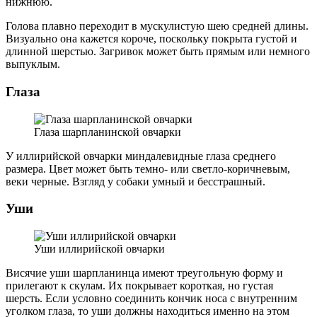
нижнюю.
Голова плавно переходит в мускулистую шею средней длины.
Визуально она кажется короче, поскольку покрыта густой и
длинной шерстью. Загривок может быть прямым или немного
выпуклым.
Глаза
Глаза шарпланинской овчарки
У иллирийской овчарки миндалевидные глаза среднего
размера. Цвет может быть темно- или светло-коричневым,
веки черные. Взгляд у собаки умный и бесстрашный.
Уши
Уши иллирийской овчарки
Висячие уши шарпланинца имеют треугольную форму и
прилегают к скулам. Их покрывает короткая, но густая
шерсть. Если условно соединить кончик носа с внутренним
уголком глаза, то уши должны находиться именно на этом