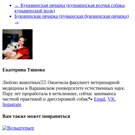
←
Куньминская овчарка (куньминская волчья собака,
куньминский волк)
Буковинская овчарка (румынская буковинская овчарка)
→
Екатерина Тишова
Люблю животных🐕‍🦺 Окончила факультет ветеринарной
медицины в Варшавском университете естественных наук.
Пару лет проработала в ветклинике, сейчас занимаюсь
частной практикой и дрессировкой собак🐾
Email
,
VK
,
Instagram
Вам также может понравиться