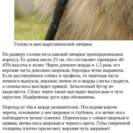
Голова и шея шарпланинской овчарки
По размеру голова югославской овчарки пропорциональна
корпусу. Ее длина около 25 см, что составляет примерно 40-
43% высоты в холке. Череп длиннее морды в 1,3 раза, его
верхняя часть довольно широкая, бороздка четко выражена.
Если рассматривать собаку в профиль, то черепная часть
немного выпукла, верхние линии ее и морды слегка сходятся,
а спинка носа выглядит прямой. Затылочный бугор не
выделяется. Сбоку череп также выглядит выпуклым и чуть
округлен. Надбровные дуги едва обозначены.
Переход от лба к морде незначителен. Последняя короче
черепа, основание у нее широкое и глубокое, а к мочке носа
наблюдается легкое сужение. Переносица у собаки широкая и
прямая, мочка носа широкая и черного цвета. Губы умеренной
толщины плотно прилегают, верхняя чуть закрывает