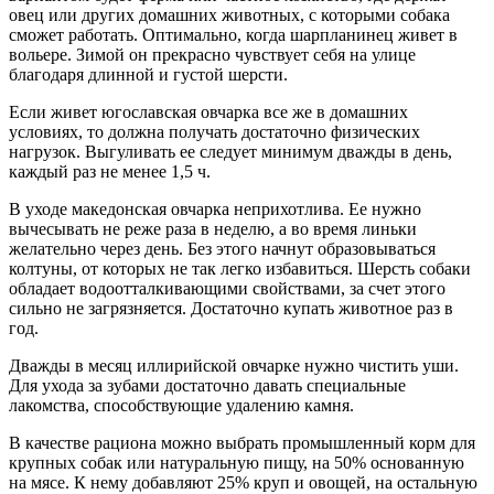
овец или других домашних животных, с которыми собака
сможет работать. Оптимально, когда шарпланинец живет в
вольере. Зимой он прекрасно чувствует себя на улице
благодаря длинной и густой шерсти.
Если живет югославская овчарка все же в домашних
условиях, то должна получать достаточно физических
нагрузок. Выгуливать ее следует минимум дважды в день,
каждый раз не менее 1,5 ч.
В уходе македонская овчарка неприхотлива. Ее нужно
вычесывать не реже раза в неделю, а во время линьки
желательно через день. Без этого начнут образовываться
колтуны, от которых не так легко избавиться. Шерсть собаки
обладает водоотталкивающими свойствами, за счет этого
сильно не загрязняется. Достаточно купать животное раз в
год.
Дважды в месяц иллирийской овчарке нужно чистить уши.
Для ухода за зубами достаточно давать специальные
лакомства, способствующие удалению камня.
В качестве рациона можно выбрать промышленный корм для
крупных собак или натуральную пищу, на 50% основанную
на мясе. К нему добавляют 25% круп и овощей, на остальную