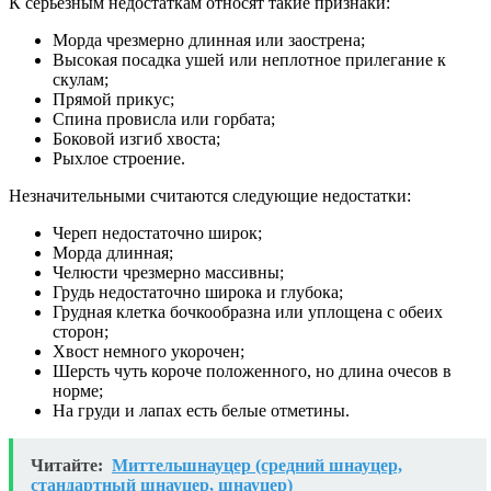
К серьезным недостаткам относят такие признаки:
Морда чрезмерно длинная или заострена;
Высокая посадка ушей или неплотное прилегание к
скулам;
Прямой прикус;
Спина провисла или горбата;
Боковой изгиб хвоста;
Рыхлое строение.
Незначительными считаются следующие недостатки:
Череп недостаточно широк;
Морда длинная;
Челюсти чрезмерно массивны;
Грудь недостаточно широка и глубока;
Грудная клетка бочкообразна или уплощена с обеих
сторон;
Хвост немного укорочен;
Шерсть чуть короче положенного, но длина очесов в
норме;
На груди и лапах есть белые отметины.
Читайте:
Миттельшнауцер (средний шнауцер,
стандартный шнауцер, шнауцер)