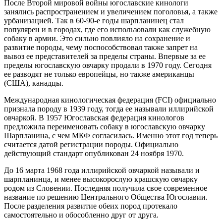
После Второй мировой войны югославские кинологи
занялись распространением и увеличением поголовья, а также
урбанизацией. Так в 60-90-е годы шарпланинец стал
популярен и в городах, где его использовали как служебную
собаку в армии. Это сильно повлияло на сохранение и
развитие породы, чему поспособствовал также запрет на
вывоз ее представителей за пределы страны. Впервые за ее
пределы югославскую овчарку продали в 1970 году. Сегодня
ее разводят не только европейцы, но также американцы
(США), канадцы.
Международная кинологическая федерация (FCI) официально
признала породу в 1939 году, тогда ее называли иллирийской
овчаркой. В 1957 Югославская федерация кинологов
предложила переименовать собаку в югославскую овчарку
Шарпланина, с чем МКФ согласилась. Именно этот год теперь
считается датой регистрации породы. Официально
действующий стандарт опубликован 24 ноября 1970.
До 16 марта 1968 года иллирийской овчаркой называли и
шарпланинца, и менее высокорослую крашскую овчарку
родом из Словении. Последняя получила свое современное
название по решению Центрального Общества Югославии.
После разделения развитие обеих пород протекало
самостоятельно и обособленно друг от друга.