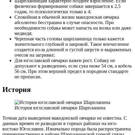
Шарпланинцам характерно позднее взросление. Если
физически формирование собаки завершается к 2,5
годам, то психологически только к 4;
Спокойная в обычной жизни македонская овчарка
абсолютно бесстрашна в случае опасности. При
необходимости собака может напасть на волка или даже
медведя;
Черепная часть головы шарпланинца только кажется
значительного глубокой и широкой. Такое впечатление
создается из-за длинной и густой шерсти и выраженных
очесов на загривке;
Для югославской овчарки важен рост. Собаку не
допускают к разведению, если сука ниже 54 см, а кобель
56 см. При этом верхний предел в породном стандарте
не прописан.
История
История югославской овчарки Шарпланина
Точная дата выведения македонской овчарки не известна. С
данных времен ее разводили в горных районах на юго-
востоке Югославии. Изначально порода была распространена
преимущественно в районе Шарпланинской горной гряды.