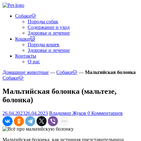
Skip
to
Собаки🐶
content
Pet
Породы собак
Guide
Содержание и уход
Здоровье и лечение
Помощь
Кошки🐱
в
Породы кошек
заботе
Здоровье и лечение
и
Контакты
уходе
О нас
за
домашними
Домашние животные
—
Собаки🐶
—
Мальтийская болонка
животными!
Собаки🐶
Мальтийская болонка (мальтезе,
болонка)
26.04.2023
26.04.2023
Владимир Жуков
0 Комментариев
Мальтийская болонка, как истинная представительница