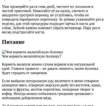
Уши проверяйте раз в семь дней, чистите их лосьоном и
чистой тряпочкой. Намотайте её на палец, смочите и
аккуратно протрите воронку, не углубляясь, чтобы не
повредить барабанную перепонку. За зубами ухаживайте раз в
неделю, для этой процедуры подходит щётка и паста для
собак. Зубной камень поможет убрать ветеринар. Пару раз в
месяц подстригайте когти.
Питание
Чем кормить мальтийскую болонку?
Кормить мальтезе можно сухим кормом или натуральной
едой. Главное правило – не давать лишнего, иначе болонка
будет страдать от ожирения.
Если выбрали натуральную еду, включите в меню отварное
нежирное мясо, отварную морскую рыбу без косточек, каши,
овощи и фрукты, желток перепёлки, нежирные творог и
кефир. Иногда можно побаловать грецкими орешками с
небольшим добавлением мёда.
До 6 месяцев кормят четыре раза, после три раза, а в год