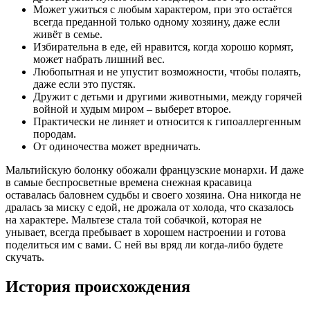
Может ужиться с любым характером, при это остаётся
всегда преданной только одному хозяину, даже если
живёт в семье.
Избирательна в еде, ей нравится, когда хорошо кормят,
может набрать лишний вес.
Любопытная и не упустит возможности, чтобы полаять,
даже если это пустяк.
Дружит с детьми и другими животными, между горячей
войной и худым миром – выберет второе.
Практически не линяет и относится к гипоаллергенным
породам.
От одиночества может вредничать.
Мальтийскую болонку обожали французские монархи. И даже
в самые беспросветные времена снежная красавица
оставалась баловнем судьбы и своего хозяина. Она никогда не
дралась за миску с едой, не дрожала от холода, что сказалось
на характере. Мальтезе стала той собачкой, которая не
унывает, всегда пребывает в хорошем настроении и готова
поделиться им с вами. С ней вы вряд ли когда-либо будете
скучать.
История происхождения