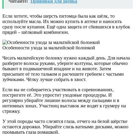
Читайте:
Прививки для щенка
Если хотите, чтобы шерсть питомца была как шёлк, то
используйте масла. Их можно купить в аптеке и наносить
сразу после купания. Ещё одна защита от сбившихся в клубок
прядей – шёлковый комбинезон.
Особенности ухода за мальтийской болонкой
Чесать мальтийскую болонку нужно каждый день. Для начала
разберите волосы руками, уберите колтуны, которые обычно
бывают в подмышечной впадине и на животе. Затем
присыпьте её тело тальком и расчешите гребнем с частыми
зубчиками. Чёлку лучше собрать в хвост.
Если вы не собираетесь участвовать в соревнованиях,
постригите её. Это упростит уходовые процедуры. И
регулярно убирайте лишние волосы между пальцами и в
интимных зонах. Участниц выставок же водят к грумеру на
стрижку.
У этой породы часто слезятся глаза, отчего на белой шёрстке
остаются дорожки. Убирайте слизь ватными дисками, можно
промывать глаза ромашкой.