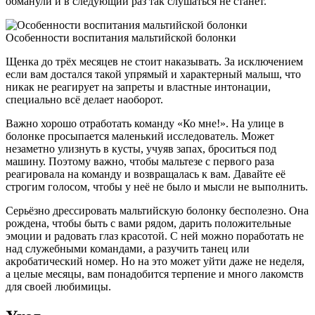
обманули и в следующий раз так слушаться не станет.
Особенности воспитания мальтийской болонки
Щенка до трёх месяцев не стоит наказывать. За исключением
если вам достался такой упрямый и характерный малыш, что
никак не реагирует на запреты и властные интонации,
специально всё делает наоборот.
Важно хорошо отработать команду «Ко мне!». На улице в
болонке просыпается маленький исследователь. Может
незаметно улизнуть в кусты, учуяв запах, броситься под
машину. Поэтому важно, чтобы мальтезе с первого раза
реагировала на команду и возвращалась к вам. Давайте её
строгим голосом, чтобы у неё не было и мысли не выполнить.
Серьёзно дрессировать мальтийскую болонку бесполезно. Она
рождена, чтобы быть с вами рядом, дарить положительные
эмоции и радовать глаз красотой. С ней можно поработать не
над служебными командами, а разучить танец или
акробатический номер. Но на это может уйти даже не неделя,
а целые месяцы, вам понадобится терпение и много лакомств
для своей любимицы.