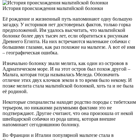
История происхождения мальтийской болонки
Её рождение и жизненный путь напоминают одну большую
загадку. У историков нет достоверных фактов, только горка
предположений. Им удалось высчитать, что мальтийской
болонке более двух тысяч лет, если обратиться к рисункам
Древнего Египта. На них встречаются маленькие собачки с
большими глазами, как раз похожие на мальтезе. А вот её имя
– географическая ошибка.
Изначально болонку звали мелита, как один из островов в
Адриатическом море. И на этот остров был похож другой –
Мальта, которая тогда называлась Меледа. Обозначить
отличие этих двух клочков земли в то время было некому. И
позже мелита стала мальтийской болонкой, хоть та и не была
её родиной.
Некоторые специалисты находят родство породы с тибетским
терьером, но никакими разумными фактами это не
подтверждают. Другие считают, что она произошла от некой
швейцарской собачки из рода шпиц, которая внешне
напоминает сегодняшнюю болонку.
Во Франции и Италии популярной мальтезе стала в