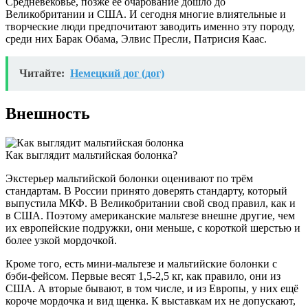
Средневековье, позже её очарование дошло до
Великобритании и США. И сегодня многие влиятельные и
творческие люди предпочитают заводить именно эту породу,
среди них Барак Обама, Элвис Пресли, Патрисия Каас.
Читайте:
Немецкий дог (дог)
Внешность
Как выглядит мальтийская болонка?
Экстерьер мальтийской болонки оценивают по трём
стандартам. В России принято доверять стандарту, который
выпустила МКФ. В Великобритании свой свод правил, как и
в США. Поэтому американские мальтезе внешне другие, чем
их европейские подружки, они меньше, с короткой шерстью и
более узкой мордочкой.
Кроме того, есть мини-мальтезе и мальтийские болонки с
бэби-фейсом. Первые весят 1,5-2,5 кг, как правило, они из
США. А вторые бывают, в том числе, и из Европы, у них ещё
короче мордочка и вид щенка. К выставкам их не допускают,