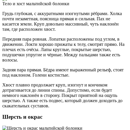
Тело и хост мальтийской болонки
Грудь глубокая, с аккуратными изогнутыми рёбрами. Холка
почти незаметная, поясница прямая и сильная. Пах не
касается земли. Круп довольно массивный, чуть наклонён
там, где расположен хвост.
Передняя пара ровная. Лопатки расположены под углом, в
движении. Локти хорошо прижаты к телу, смотрят прямо. На
плечах есть очёсы. Лапы круглые, покрытые шерстью,
подушечки упругие и чёрные. Между пальцами также есть
волосы.
Задняя пара прямая. Бёдра имеют выраженный рельеф, стоят
под наклоном. Голени костистые.
Хвост плавно продолжает круп, изогнут и кончиком
дотрагивается до линии спины. Допустимо, если будет
немного наклонён в сторону. Покрыт приятной на ощупь
шерстью. А также есть подвес, который должен доходить до
скакательных суставов.
Шерсть и окрас