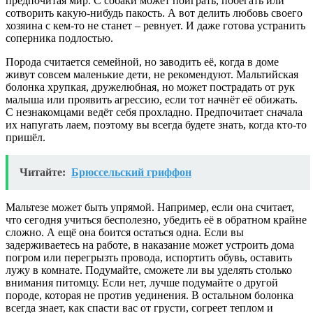
предпочитая мир. С собаки может поиграть, побегать или
сотворить какую-нибудь пакость. А вот делить любовь своего
хозяина с кем-то не станет – ревнует. И даже готова устранить
соперника подлостью.
Порода считается семейной, но заводить её, когда в доме
живут совсем маленькие дети, не рекомендуют. Мальтийская
болонка хрупкая, дружелюбная, но может пострадать от рук
малыша или проявить агрессию, если тот начнёт её обижать.
С незнакомцами ведёт себя прохладно. Предпочитает сначала
их напугать лаем, поэтому вы всегда будете знать, когда кто-то
пришёл.
Читайте:
Брюссельский гриффон
Мальтезе может быть упрямой. Например, если она считает,
что сегодня учиться бесполезно, убедить её в обратном крайне
сложно. А ещё она боится остаться одна. Если вы
задерживаетесь на работе, в наказание может устроить дома
погром или перегрызть провода, испортить обувь, оставить
лужу в комнате. Подумайте, сможете ли вы уделять столько
внимания питомцу. Если нет, лучше подумайте о другой
породе, которая не против уединения. В остальном болонка
всегда знает, как спасти вас от грусти, согреет теплом и