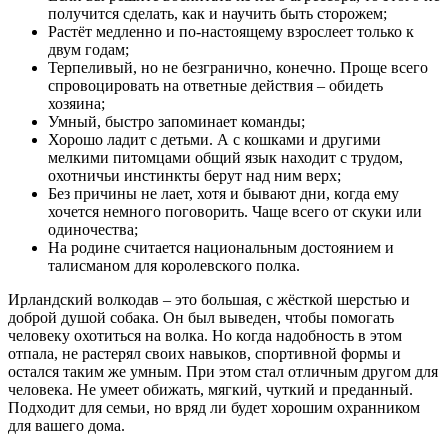
получится сделать, как и научить быть сторожем;
Растёт медленно и по-настоящему взрослеет только к
двум годам;
Терпеливый, но не безгранично, конечно. Проще всего
спровоцировать на ответные действия – обидеть
хозяина;
Умный, быстро запоминает команды;
Хорошо ладит с детьми. А с кошками и другими
мелкими питомцами общий язык находит с трудом,
охотничьи инстинкты берут над ним верх;
Без причины не лает, хотя и бывают дни, когда ему
хочется немного поговорить. Чаще всего от скуки или
одиночества;
На родине считается национальным достоянием и
талисманом для королевского полка.
Ирландский волкодав – это большая, с жёсткой шерстью и
доброй душой собака. Он был выведен, чтобы помогать
человеку охотиться на волка. Но когда надобность в этом
отпала, не растерял своих навыков, спортивной формы и
остался таким же умным. При этом стал отличным другом для
человека. Не умеет обижать, мягкий, чуткий и преданный.
Подходит для семьи, но вряд ли будет хорошим охранником
для вашего дома.