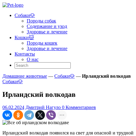
Skip
to
Собаки🐶
content
Pet
Породы собак
Guide
Содержание и уход
Здоровье и лечение
Помощь
Кошки🐱
в
Породы кошек
заботе
Здоровье и лечение
и
Контакты
уходе
О нас
за
домашними
животными!
Домашние животные
—
Собаки🐶
—
Ирландский волкодав
Собаки🐶
Ирландский волкодав
06.02.2024
Дмитрий Нагуло
0 Комментариев
Ирландский волкодав появился на свет для опасной и трудной