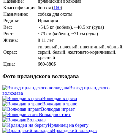
Название:
ирландский волкодав
Классификация:
борзая (
160
)
Назначение:
собака для охоты
Родина:
Ирландия
Вес:
~54,5 кг (кобель), ~40,5 кг (сука)
Рост:
~79 см (кобель), ~71 см (сука)
Жизнь:
8-11 лет
тигровый, палевый, пшеничный, чёрный,
Окрас:
серый, белый, желтовато-коричневый,
красный
Цена:
660-880$
Фото ирландского волкодава
Взгляд ирландского
волкодава
Волкодав в грязи
Волкодав в траве
Волкодав играет
Волкодав стоит
Волкодав
Ирландец на берегу
Ирландский волкодав