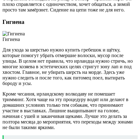
плохо справляется с одиночеством, хочет общаться, а зимой
просто там замёрзнет. Сидение на цепи тоже не для него.
Гигиена
Гигиена
Для ухода за шерстью нужно купить гребешок и щётку,
которые помогут убрать отмершие волоски, мусор после
улицы. В целом нет правила, что ирландца нужно стричь, но
многие хозяева в эстетических целях стригут зону лап и под
хвостом. Главное, не убирать шерсть на морде. Здесь уже
нужно следить и после того, как питомец поел, вытирать
бороду и усы.
Кроме чесания, ирландскому волкодаву не помешает
тримминг. Хотя чаще на эту процедуру водят или делают в
домашних условиях только тем собакам, что принимают
участие в выставках. Лишние выщипывают на голове,
начиная с ушей и заканчивая щеками. Лучше это делать за
полтора месяца до мероприятия, что переходы между зонами
не были такими яркими.