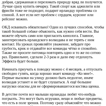
добрая, сдержанная и переломать природу вряд ли получится.
Лучше сразу купить овчарку. Такой спорт как аджилити или
фрисби тоже не подходит, подарит ирландцу проблемы со
спиной. А вот если нет проблем с сердцем, курсинг или
рейсинг можно.
ОКД осваивать обязательно! Один из лучших способов, чтобы
такой большой собаке объяснить, как нужно себя вести. Вы
можете обучать сами или пригласить кинолога. Главное,
заинтересовать ирландского волкодава и не терять с ним
контакт. На уроках проявляйте уважение, забудьте про
грубость, крик и отдавайте все команды чётко и спокойно.
Также не просите питомца повторять одно и то же по сотню
раз. Правильнее, сделали 2-3 раза и дали ему отдохнуть.
Эффекта будет больше.
Начинать приучать к поводку можно с 4 месяцев, а отпускать
свободно гулять, когда хорошо знает команду «Ко мне!».
Первые вылазки на улицу должно быть недолгие, иначе
волкодав устанет и не будет слушаться. А ещё большие
нагрузки опасны для не сформировавшегося костяка щенка.
В детстве почти все малыши ирландцы любят что-нибудь
погрызть. Это могут быть игрушки, вещи и любые предметы,
что есть в поле зрения. Поэтому сразу объясняйте что можно