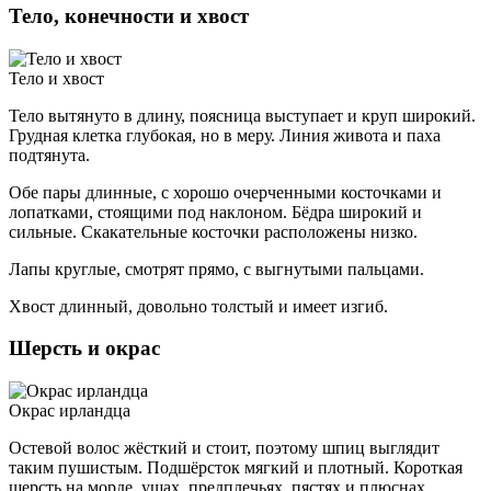
Тело, конечности и хвост
Тело и хвост
Тело вытянуто в длину, поясница выступает и круп широкий.
Грудная клетка глубокая, но в меру. Линия живота и паха
подтянута.
Обе пары длинные, с хорошо очерченными косточками и
лопатками, стоящими под наклоном. Бёдра широкий и
сильные. Скакательные косточки расположены низко.
Лапы круглые, смотрят прямо, с выгнутыми пальцами.
Хвост длинный, довольно толстый и имеет изгиб.
Шерсть и окрас
Окрас ирландца
Остевой волос жёсткий и стоит, поэтому шпиц выглядит
таким пушистым. Подшёрсток мягкий и плотный. Короткая
шерсть на морде, ушах, предплечьях, пястях и плюснах.