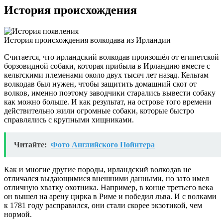
История происхождения
История происхождения волкодава из Ирландии
Считается, что ирландский волкодав произошёл от египетской
борзовидной собаки, которая прибыла в Ирландию вместе с
кельтскими племенами около двух тысяч лет назад. Кельтам
волкодав был нужен, чтобы защитить домашний скот от
волков, именно поэтому заводчики старались вывести собаку
как можно больше. И как результат, на острове того времени
действительно жили огромные собаки, которые быстро
справлялись с крупными хищниками.
Читайте:
Фото Английского Пойнтера
Как и многие другие породы, ирландский волкодав не
отличался выдающимися внешними данными, но зато имел
отличную хватку охотника. Например, в конце третьего века
он вышел на арену цирка в Риме и победил льва. И с волками
к 1781 году расправился, они стали скорее экзотикой, чем
нормой.