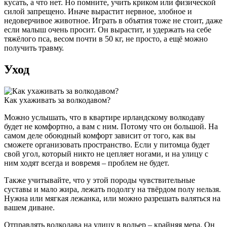
кусать, а что нет. Но помните, учить криком или физической
силой запрещено. Иначе вырастит нервное, злобное и
недоверчивое животное. Играть в объятия тоже не стоит, даже
если малыш очень просит. Он вырастит, и удержать на себе
тяжёлого пса, весом почти в 50 кг, не просто, а ещё можно
получить травму.
Уход
Как ухаживать за волкодавом?
Можно услышать, что в квартире ирландскому волкодаву
будет не комфортно, а вам с ним. Потому что он большой. На
самом деле обоюдный комфорт зависит от того, как вы
сможете организовать пространство. Если у питомца будет
свой угол, который никто не цепляет ногами, и на улицу с
ним ходят всегда и вовремя – проблем не будет.
Также учитывайте, что у этой породы чувствительные
суставы и мало жира, лежать подолгу на твёрдом полу нельзя.
Нужна или мягкая лежанка, или можно разрешать валяться на
вашем диване.
Отправлять волкодава на улицу в вольер – крайняя мера. Он