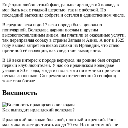
Ещё один любопытный факт, раньше ирландский волкодав
мог быть как с гладкой шерстью, так и с жёсткой. Но
последний вытеснил собрата и остался в единственном числе.
В средние века и до 17 века порода была довольно
популярной. Волкодава дарили послам и другим
высокопоставленным лицам, им платили за оказанные услуги,
так переправляя собаку в страны Запада и Азию. А вот в 1625
году вышел запрет на вывоз собаки из Ирландии, что стало
причиной её изоляции, как следствие вымирания.
В 19 веке интерес к породе вернулся, на родине был открыт
первый клуб любителей. У нас об ирландском волкодаве
узнали в 80-е годы, когда из польского питомника привезли
несколько щенков. Со временем отечественный генофонд
тоже стал богаче.
Внешность
Как выглядит ирландский волкодав?
Ирландский волкодав большой, плотный и крепкий. Рост
мальчика может достигать аж до 79 см. Но при этом пёс не