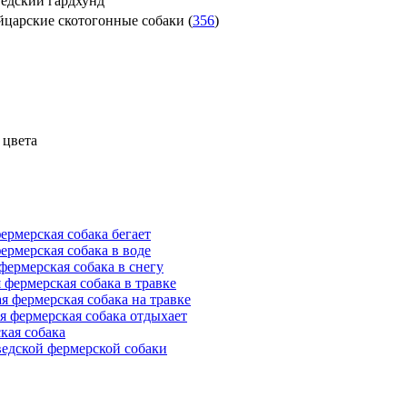
ведский гардхунд
царские скотогонные собаки (
356
)
 цвета
ермерская собака бегает
ермерская собака в воде
фермерская собака в снегу
 фермерская собака в травке
я фермерская собака на травке
я фермерская собака отдыхает
кая собака
едской фермерской собаки