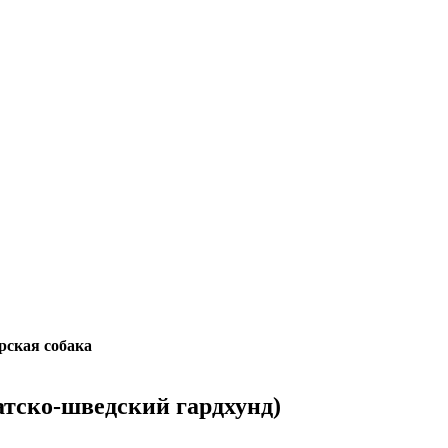
рская собака
атско-шведский гардхунд)