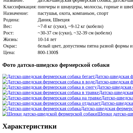
Название:
датско-шведская фермерская собака, датско-ш
Классификация:
пинчеры и шнауцеры, молоссы, горные и швей
Назначение:
пастушья, охота, компаньон, спорт
Родина:
Дания, Швеция
Вес:
~7-8 кг (суки), ~9-12 кг (кобели)
Рост:
~30-37 см (суки), ~32-39 см (кобели)
Жизнь:
10-14 лет
Окрас:
белый цвет, допустимы пятна разной формы и
Цена:
800-1300$
Фото датско-шведско фермерской собаки
Датско-шведская ф
Датско-шведская ф
Датско-шведская 
Датско-шведская
Датско-шведска
Датско-шведска
Датско-шведская фермерс
Щенки датско-шв
Характеристики