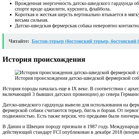
Врожденная энергичность датско-шведского гардхунда обе
спорте вроде аджилити, курсинга, флайбола.
Короткая и жесткая шерсть вертикально втыкается в мягк
весьма сильная.
Датско-шведская фермерская собака невероятно контактна.
Читайте:
Бостон-терьер (бостонский терьер, бостонский 
История происхождения
История происхождения датско-шведской фермерской со
История породы началась еще в IX веке. В соответствии с арх
включающий 3 бывших датских провинции) до севера Германи
Датско-шведского гардхунда вывели для использования на фер
фермерской собаки считаются терьер, бигль и борзая. От перв
подвижностью. Есть также версия, что предками были пинчеры
В Дании и Швеции породу признали в 1987 году. Международная
действующий стандарт FCI опубликован в декабре 2018 (впервы