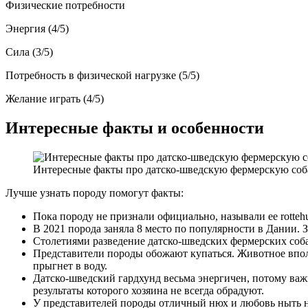
Физические потребности
Энергия (4/5)
Сила (3/5)
Потребность в физической нагрузке (5/5)
Желание играть (4/5)
Интересные факты и особенности
Интересные факты про датско-шведскую фермерскую соб
Лучше узнать породу помогут факты:
Пока породу не признали официально, называли ее rotteh
В 2021 порода заняла 8 место по популярности в Дании. 
Столетиями разведение датско-шведских фермерских соба
Представители породы обожают купаться. Животное вполне
прыгнет в воду.
Датско-шведский гардхунд весьма энергичен, потому важн
результаты которого хозяина не всегда обрадуют.
У представителей породы отличный нюх и любовь ныть нор