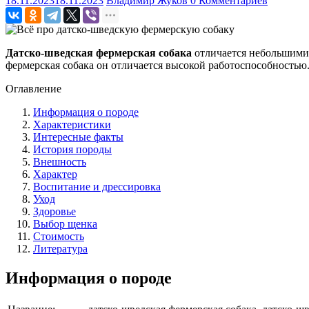
18.11.2023
18.11.2023
Владимир Жуков
0 Комментариев
Датско-шведская фермерская собака
отличается небольшими 
фермерская собака он отличается высокой работоспособностью
Оглавление
Информация о породе
Характеристики
Интересные факты
История породы
Внешность
Характер
Воспитание и дрессировка
Уход
Здоровье
Выбор щенка
Стоимость
Литература
Информация о породе