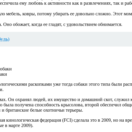
спечила ему любовь к активности как в развлечениях, так и раб
ую мебель, ковры, потому убирать ее довольно сложно. Этот мом
 Оно обожает, когда ее гладят, с удовольствием обнимается.
буль)
баки
еологическими раскопками уже тогда собаки этого типа были ра
и.
мах. Он охранял людей, их имущество и домашний скот, служил 
ого была получена способность крысолова, второй обеспечил общ
 и британские белые охотничьи терьеры.
 кинологическая федерация (FCI) сделала это в 2009, но на вр
е в марте 2009).