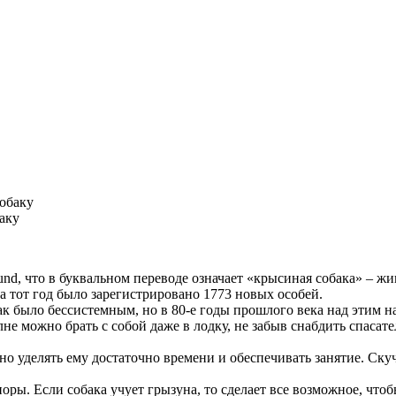
аку
und, что в буквальном переводе означает «крысиная собака» – 
За тот год было зарегистрировано 1773 новых особей.
к было бессистемным, но в 80-е годы прошлого века над этим н
 можно брать с собой даже в лодку, не забыв снабдить спасате
о уделять ему достаточно времени и обеспечивать занятие. Скуч
ы. Если собака учует грызуна, то сделает все возможное, чтобы