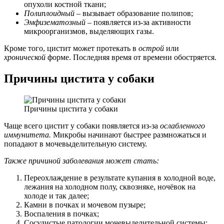
опухоли костной ткани;
Полиплоидный
– вызывает образование полипов;
Эмфизематозный
– появляется из-за активности
микроорганизмов, выделяющих газы.
Кроме того, цистит может протекать в
острой
или
хронической
форме. Последняя время от времени обостряется.
Причины цистита у собаки
Причины цистита у собаки
Чаще всего цистит у собаки появляется из-за
ослабленного
иммунитета.
Микробы начинают быстрее размножаться и
попадают в мочевыделительную систему.
Также причиной заболевания может стать:
Переохлаждение в результате купания в холодной воде,
лежания на холодном полу, сквозняке, ночёвок на
холоде и так далее;
Камни в почках и мочевом пузыре;
Воспаления в почках;
Сосудистые патологии мочевыделительной системы;