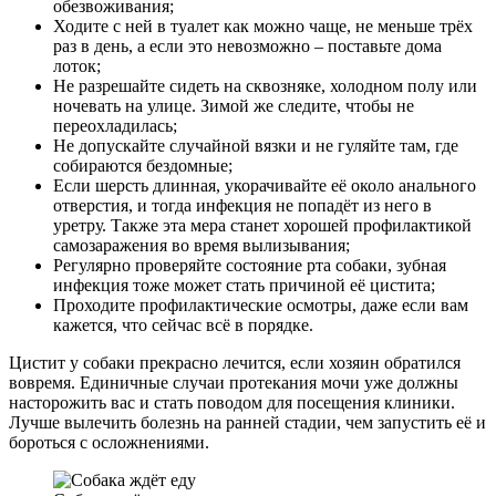
обезвоживания;
Ходите с ней в туалет как можно чаще, не меньше трёх
раз в день, а если это невозможно – поставьте дома
лоток;
Не разрешайте сидеть на сквозняке, холодном полу или
ночевать на улице. Зимой же следите, чтобы не
переохладилась;
Не допускайте случайной вязки и не гуляйте там, где
собираются бездомные;
Если шерсть длинная, укорачивайте её около анального
отверстия, и тогда инфекция не попадёт из него в
уретру. Также эта мера станет хорошей профилактикой
самозаражения во время вылизывания;
Регулярно проверяйте состояние рта собаки, зубная
инфекция тоже может стать причиной её цистита;
Проходите профилактические осмотры, даже если вам
кажется, что сейчас всё в порядке.
Цистит у собаки прекрасно лечится, если хозяин обратился
вовремя. Единичные случаи протекания мочи уже должны
насторожить вас и стать поводом для посещения клиники.
Лучше вылечить болезнь на ранней стадии, чем запустить её и
бороться с осложнениями.