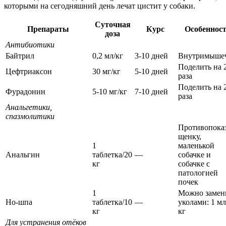
которыми на сегодняшний день лечат цистит у собаки.
Суточная
Препараты
Курс
Особеннос
доза
Антибиотики
Байтрил
0,2 мл/кг
3-10 дней
Внутримыше
Поделить на 
Цефтриаксон
30 мг/кг
5-10 дней
раза
Поделить на 
Фурадонин
5-10 мг/кг
7-10 дней
раза
Анальгетики,
спазмолитики
Противопока
щенку,
1
маленькой
Анальгин
таблетка/20
—
собачке и
кг
собачке с
патологией
почек
1
Можно замен
Но-шпа
таблетка/10
—
уколами: 1 мл
кг
кг
Для устранения отёков