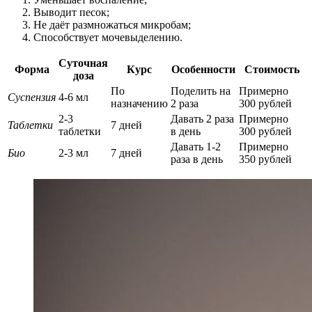
Выводит песок;
Не даёт размножаться микробам;
Способствует мочевыделению.
Суточная
Форма
Курс
Особенности
Стоимость
доза
По
Поделить на
Примерно
Суспензия
4-6 мл
назначению
2 раза
300 рублей
2-3
Давать 2 раза
Примерно
Таблетки
7 дней
таблетки
в день
300 рублей
Давать 1-2
Примерно
Био
2-3 мл
7 дней
раза в день
350 рублей