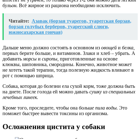
бульон.
Всё жирное из рациона необходимо исключить.
Читайте:
Азавак (борзая туарегов, туарегская борзая,
борзая голубых берберов, туарегский слюги,
южносахарская гончая)
Дальше меню должно состоять в основном из
овощей
и
белка,
первых берите больше, и витаминов. Злаки и хлеб – убрать. А
добавить
морсы
и
сиропы,
приготовленные на основе
клюквы, шиповника, смородины. Конечно, животное может
не хотеть такой терапии, тогда полезную жидкость вливают в
рот с помощью шприца.
Собака, которая до болезни ела сухой корм, тоже должна быть
на диете. После голода ей можно давать
сушку из специальных
лечебных линеек.
Кроме того, проследите, чтобы она
больше пила воды.
Это
поможет быстрее вывести токсины из организма.
Осложнения цистита у собаки