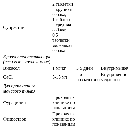
2 таблетки
– крупная
собака;
1 таблетка
– средняя
Супрастин
—
—
собака;
0,5
таблетки –
маленькая
собака
Кровоостанавливающие
(если есть кровь в моче)
Викасол
1 мг/кг
3-5 дней
Внутримыше
По
Внутривенно
CaCl
5-15 мл
назначению
медленно
Для промывания
мочевого пузыря
Проводят в
Фурацилин
клинике по
показаниям
Проводят в
Физраствор
клинике по
показаниям