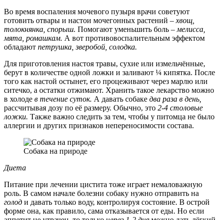
Во время воспаления мочевого пузыря врачи советуют
готовить отвары и настои мочегонных растений –
хвощ,
толокнянка, спорыш.
Помогают уменьшить боль –
мелисса,
мята, ромашкам.
А вот противовоспалительным эффектом
обладают
петрушка, зверобой, солодка.
Для приготовления настоя травы, сухие или измельчённые,
берут в количестве одной ложки и заливают ¼ кипятка. После
того как настой остынет, его процеживают через марлю или
ситечко, а остатки отжимают. Хранить такое лекарство можно
в холоде
в течение суток.
А давать собаке
два раза в день,
рассчитывая дозу по её размеру. Обычно, это
2-4 столовые
ложки.
Также важно следить за тем, чтобы у питомца не было
аллергии и других признаков непереносимости состава.
Собака на природе
Диета
Питание при лечении цистита тоже играет немаловажную
роль. В самом начале болезни собаку нужно отправить на
голод
и давать только воду, контролируя состояние. В острой
форме она, как правило, сама отказывается от еды. Но если
аппетит не утрачен, то только
через 1-2 дня
можно дать лёгкий