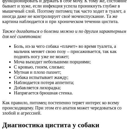
функционировать и держать в себе мочу. К тому же, состояние
бывает и хуже, если инфекция успела проникнуть глубже в
мышечный слой. Поэтому питомец так часто ходит в туалет, а
иногда даже не контролирует своё мочеиспускание. Та же
картина наблюдается и при хроническом течении цистита.
Также догадаться о болезни можно и по другим характерным
для неё симптомам:
Боль, из-за чего собака «плачет» во время туалета, а
мальчик меняет свою позу – присаживается, так как
поднять ногу уже не может;
Моча выходит небольшими порциями;
С кровью, гноем, слизью;
Мутная и плохо пахнет;
Собака испытывает жажду;
Наблюдается потеря аппетита;
Добавляется лихорадка;
Напрягается брюшная стенка.
Как правило, питомец постепенно теряет интерес ко всему
происходящему. При этом его апатия может чередоваться со
злобой и агрессией.
Диагностика цистита у собаки