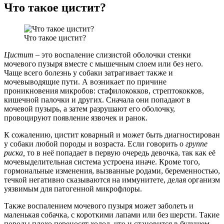
Что такое цистит?
Что такое цистит?
Цистит
– это воспаление слизистой оболочки стенки
мочевого пузыря вместе с мышечным слоем или без него.
Чаще всего болезнь у собаки затрагивает также и
мочевыводящие пути. А возникает по причине
проникновения микробов: стафилококков, стрептококков,
кишечной палочки и других. Сначала они попадают в
мочевой пузырь, а затем разрушают его оболочку,
провоцируют появление язвочек и ранок.
К сожалению, цистит коварный и может быть диагностирован
у собаки любой породы и возраста. Если говорить о
группе
риска,
то в неё попадает в первую очередь девочка, так как её
мочевыделительная система устроена иначе. Кроме того,
гормональные изменения, вызванные родами, беременностью,
течкой негативно сказываются на иммунитете, делая организм
уязвимым для патогенной микрофлоры.
Также воспалением мочевого пузыря может заболеть и
маленькая собачка, с короткими лапами или без шерсти. Такие
породы плохо переносят холод, что и становится в будущем