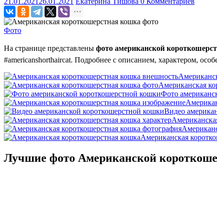
21.01.2021
26.01.2021
Екатерина Тишова
0 Комментариев
Фото
На странице представлены
фото американской короткошерс
#americanshorthaircat. Подробнее с описанием, характером, ос
Американск
Американская ко
Фото американс
Американ
Видео америка
Американская
Американс
Американская коротко
Лучшие фото Американской короткош