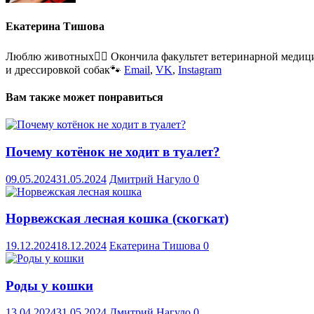
Екатерина Тишова
Люблю животных🐕‍🦺 Окончила факультет ветеринарной медици
и дрессировкой собак🐾
Email
,
VK
,
Instagram
Вам также может понравиться
Почему котёнок не ходит в туалет?
09.05.2024
31.05.2024
Дмитрий Нагуло
0
Норвежская лесная кошка (скогкат)
19.12.2024
18.12.2024
Екатерина Тишова
0
Роды у кошки
13.04.2024
31.05.2024
Дмитрий Нагуло
0