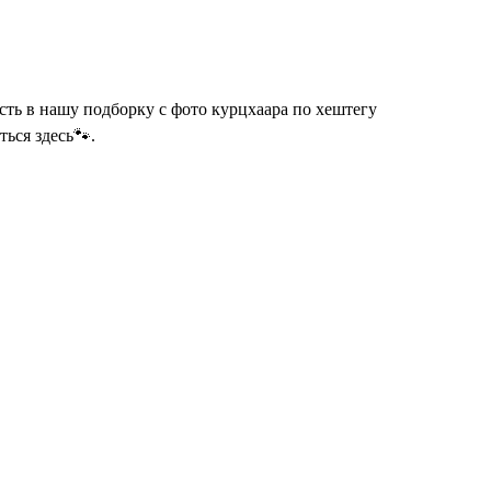
сть в нашу подборку с фото курцхаара по хештегу
ься здесь🐾.