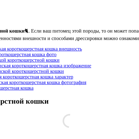
тной кошки
🐈. Если ваш питомец этой породы, то он может попа
обенностями внешности и способами дрессировки можно ознакомит
ая короткошерстная кошка внешность
роткошерстная кошка фото
кой короткошерстной кошки
ская короткошерстная кошка изображение
нской короткошерстной кошки
 короткошерстная кошка характер
кая короткошерстная кошка фотография
шерстная кошка
ерстной кошки