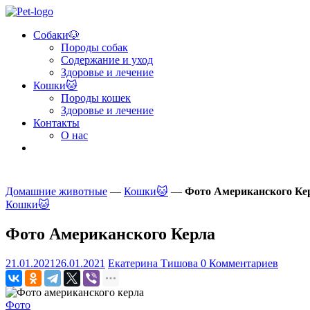
Skip
to
Собаки🐶
content
Pet
Породы собак
Guide
Содержание и уход
Здоровье и лечение
Помощь
Кошки🐱
в
Породы кошек
заботе
Здоровье и лечение
и
Контакты
уходе
О нас
за
домашними
животными!
Домашние животные
—
Кошки🐱
—
Фото Американского Ке
Кошки🐱
Фото Американского Керла
21.01.2021
26.01.2021
Екатерина Тишова
0 Комментариев
Фото