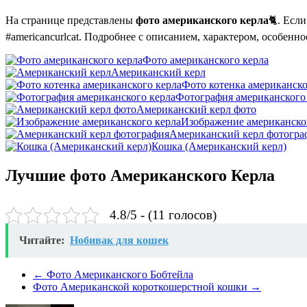
На странице представлены
фото американского керла
🐈. Есл
#americancurlcat. Подробнее с описанием, характером, особен
Фото американского керла
Американский керл
Фото котенка американско
Фотография американского
Американский керл фото
Изображение американско
Американский керл фотогра
Кошка (Американский керл)
Лучшие фото Американского Керла
4.8/5 - (11 голосов)
Читайте:
Нобивак для кошек
←
Фото Американского Бобтейла
Фото Американской короткошерстной кошки
→