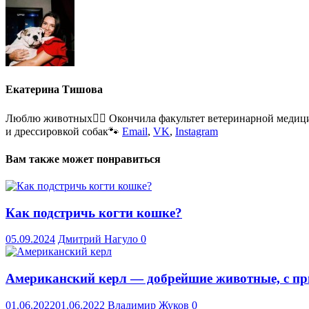
Екатерина Тишова
Люблю животных🐕‍🦺 Окончила факультет ветеринарной медици
и дрессировкой собак🐾
Email
,
VK
,
Instagram
Вам также может понравиться
Как подстричь когти кошке?
05.09.2024
Дмитрий Нагуло
0
Американский керл — добрейшие животные, с п
01.06.2022
01.06.2022
Владимир Жуков
0