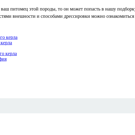
и ваш питомец этой породы, то он может попасть в нашу подборк
ностями внешности и способами дрессировки можно ознакомиться 
го керла
 керла
го керла
фия