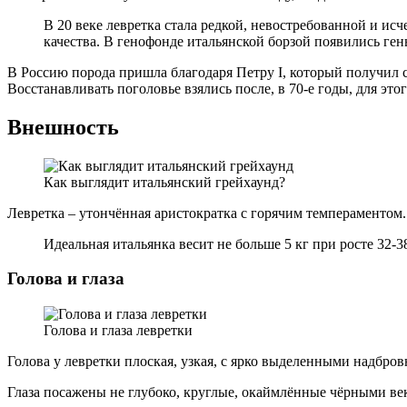
В 20 веке левретка стала редкой, невостребованной и ис
качества. В генофонде итальянской борзой появились ген
В Россию порода пришла благодаря Петру I, который получил с
Восстанавливать поголовье взялись после, в 70-е годы, для это
Внешность
Как выглядит итальянский грейхаунд?
Левретка – утончённая аристократка с горячим темпераментом. 
Идеальная итальянка весит не больше 5 кг при росте 32-3
Голова и глаза
Голова и глаза левретки
Голова у левретки плоская, узкая, с ярко выделенными надбро
Глаза посажены не глубоко, круглые, окаймлённые чёрными ве