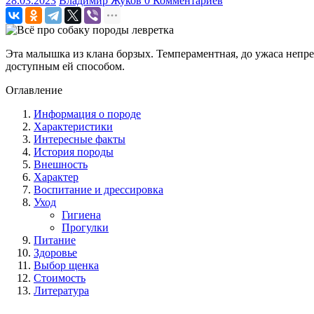
28.03.2023
Владимир Жуков
0 Комментариев
Эта малышка из клана борзых. Темпераментная, до ужаса непре
доступным ей способом.
Оглавление
Информация о породе
Характеристики
Интересные факты
История породы
Внешность
Характер
Воспитание и дрессировка
Уход
Гигиена
Прогулки
Питание
Здоровье
Выбор щенка
Стоимость
Литература