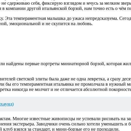
е не сдерживаю себя, фиксирую взглядом и мчусь за мелким звер
 в компании другой итальянской борзой, нам точно есть о чём п
ку. Эта темпераментная малышка до ужаса непредсказуема. Сегодн
тной, эмоциональной и не скупится на любовь.
ли найдены первые портреты миниатюрной борзой, которая жила 
телей светской элиты была даже не одна левретка, а сразу деся
сли бы его темпераментная итальянка не промолчала в нужный мо
ретка никогда не молчит и не отличается абсолютной покорност
йхаунд)
там. Многие известные живописцы не успевали рисовать на заказ
енения экстерьера. Заводчики очень сильно хотели уменьшить и 
 клуб взялся за стандарт, и мини-борзые его не проходили.