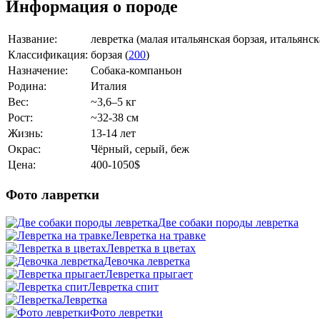
Информация о породе
Название:
левретка (малая итальянская борзая, итальянс
Классификация:
борзая (
200
)
Назначение:
Собака-компаньон
Родина:
Италия
Вес:
~3,6–5 кг
Рост:
~32-38 см
Жизнь:
13-14 лет
Окрас:
Чёрный, серый, беж
Цена:
400-1050$
Фото лавретки
Две собаки породы левретка
Левретка на травке
Левретка в цветах
Девочка левретка
Левретка прыгает
Левретка спит
Левретка
Фото левретки