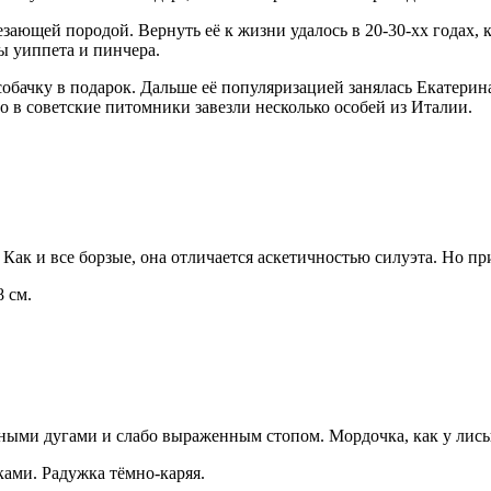
чезающей породой. Вернуть её к жизни удалось в 20-30-хх годах,
ы уиппета и пинчера.
обачку в подарок. Дальше её популяризацией занялась Екатерин
го в советские питомники завезли несколько особей из Италии.
Как и все борзые, она отличается аскетичностью силуэта. Но пр
8 см.
вными дугами и слабо выраженным стопом. Мордочка, как у лисы,
ками. Радужка тёмно-каряя.