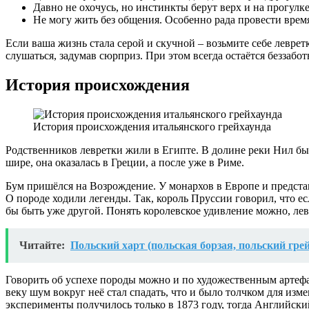
Давно не охочусь, но инстинкты берут верх и на прогулк
Не могу жить без общения. Особенно рада провести время
Если ваша жизнь стала серой и скучной – возьмите себе леврет
слушаться, задумав сюрприз. При этом всегда остаётся беззабо
История происхождения
История происхождения итальянского грейхаунда
Родственников левретки жили в Египте. В долине реки Нил бы
шире, она оказалась в Греции, а после уже в Риме.
Бум пришёлся на Возрождение. У монархов в Европе и представи
О породе ходили легенды. Так, король Пруссии говорил, что е
бы быть уже другой. Понять королевское удивление можно, лев
Читайте:
Польский харт (польская борзая, польский гре
Говорить об успехе породы можно и по художественным артефак
веку шум вокруг неё стал спадать, что и было толчком для изм
эксперименты получилось только в 1873 году, тогда Английский