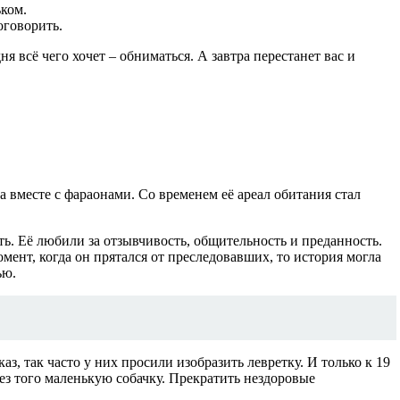
ьком.
оговорить.
я всё чего хочет – обниматься. А завтра перестанет вас и
вместе с фараонами. Со временем её ареал обитания стал
ть. Её любили за отзывчивость, общительность и преданность.
мент, когда он прятался от преследовавших, то история могла
ью.
, так часто у них просили изобразить левретку. И только к 19
без того маленькую собачку. Прекратить нездоровые