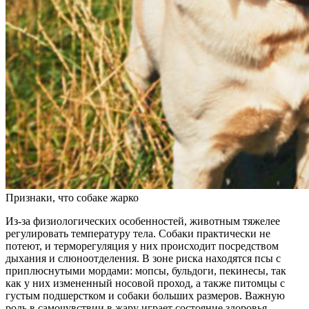
Признаки, что собаке жарко
Из-за физиологических особенностей, животным тяжелее
регулировать температуру тела. Собаки практически не
потеют, и терморегуляция у них происходит посредством
дыхания и слюноотделения. В зоне риска находятся псы с
приплюснутыми мордами: мопсы, бульдоги, пекинесы, так
как у них измененный носовой проход, а также питомцы с
густым подшерстком и собаки больших размеров. Важную
роль в самочувствии в жару играет состояние здоровья.