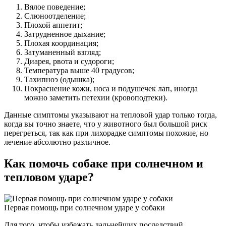
Вялое поведение;
Слюноотделение;
Плохой аппетит;
Затрудненное дыхание;
Плохая координация;
Затуманенный взгляд;
Диарея, рвота и судороги;
Температура выше 40 градусов;
Тахипноэ (одышка);
Покраснение кожи, носа и подушечек лап, иногда
можно заметить петехии (кровоподтеки).
Данные симптомы указывают на тепловой удар только тогда,
когда вы точно знаете, что у животного был большой риск
перегреться, так как при лихорадке симптомы похожие, но
лечение абсолютно различное.
Как помочь собаке при солнечном и
тепловом ударе?
Первая помощь при солнечном ударе у собаки
Для того, чтобы избежать дальнейших последствий,