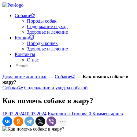
Skip
to
Собаки🐶
content
Pet
Породы собак
Guide
Содержание и уход
Здоровье и лечение
Помощь
Кошки🐱
в
Породы кошек
заботе
Здоровье и лечение
и
Контакты
уходе
О нас
за
домашними
животными!
Домашние животные
—
Собаки🐶
—
Как помочь собаке в
жару?
Собаки🐶
Содержание и уход за собакой
Как помочь собаке в жару?
18.02.2024
10.03.2024
Екатерина Тишова
0 Комментариев