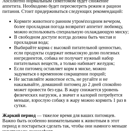
Абсолютно нормальным симптомом будет снижение
аппетита. Необходимо будет пересмотреть режим и рацион
питания. Стоит придерживаться следующих рекомендаций:
Кормите животного ранним утром\поздним вечером,
более прохладная погода возвратит аппетит любимцу,
можно использовать специальную охлаждающую миску;
В свободном доступе всегда должна быть чистая и
прохладная вода;
Выбирайте корма с высокой питательной ценностью,
если продукты содержат невысокую долю полезных
ингредиентов, собака не получает нужный набор
питательных веществ, а только набивает желудок;
Если питомец оставляет корм в миске, можно
задуматься о временном сокращении порций;
Не заставляйте животное есть, не ругайте и не
наказывайте, домашний питомец до 2 дней спокойно
может провести без еды. В жару снижается уровень
физических нагрузок, а значит и калорий потребуется
меньше, взрослую собаку в жару можно кормить 1 раз в
сутки.
Жаркий период
— тяжелое время для ваших питомцев.
Важно быть особенно внимательными к животным в этот
период и постараться сделать так, чтобы они намного меньше