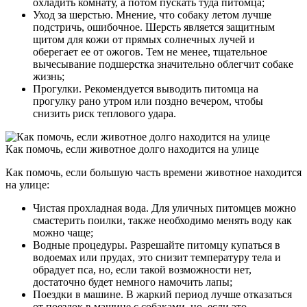
охладить комнату, а потом пускать туда питомца;
Уход за шерстью. Мнение, что собаку летом лучше
подстричь, ошибочное. Шерсть является защитным
щитом для кожи от прямых солнечных лучей и
оберегает ее от ожогов. Тем не менее, тщательное
вычесывание подшерстка значительно облегчит собаке
жизнь;
Прогулки. Рекомендуется выводить питомца на
прогулку рано утром или поздно вечером, чтобы
снизить риск теплового удара.
Как помочь, если животное долго находится на улице
Как помочь, если большую часть времени животное находится
на улице:
Чистая прохладная вода. Для уличных питомцев можно
смастерить поилки, также необходимо менять воду как
можно чаще;
Водные процедуры. Разрешайте питомцу купаться в
водоемах или прудах, это снизит температуру тела и
обрадует пса, но, если такой возможности нет,
достаточно будет немного намочить лапы;
Поездки в машине. В жаркий период лучше отказаться
от поездок в машине с собаками, но, если это