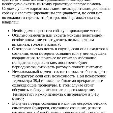
необходимо оказать питомцу грамотную первую помощь.
Самым лучшим вариантом станет незамедлительно доставить
собаку к квалифицированным специалистам, но если нет
возможности сделать это быстро, помощь может оказать
владелец:
Необходимо перенести собаку в прохладное место;
Обильно намочить или укрыть мокрым полотенцем,
особое внимание стоит уделить подмышечным
впадинам, голове и животу;
С осторожностью поить в случае, если она находится в
сознании, если потеряла сознание или у нее нарушена
координация, то поить ее не стоит во избежание
попадания воды в легкие, достаточно будет
периодически смачивать ротовую полость питомца;
Немаловажный момент состоит в том, чтобы измерить
температуру, если есть возможность. При показателях
термометра 39,4 и ниже, необходимо прекратить все
охлаждающие процедуры. В этом случае стоит
обсушить собаку и исключить переохлаждение.
Температуру нужно измерять с интервалом в 5-10
минут;
В случае потери сознания и наличия неврологических
симптомов (судороги, спутанное сознание, разного
размера зрачки) необходимо подложить ей под голову