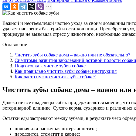
29.01.2021
20.01.2022
Екатерина Тишова
0 Комментариев
Важной и неотъемлемой частью ухода за своим домашним питом
удаляет наслоения бактерий и остатков пищи. Пренебрегая ух
процедура не вызывала стресс у животного, необходимо ознак
Оглавление
Чистить зубы собаке дома – важно или не обязательно?
Симптомы развития заболеваний ротовой полости собак
Подготовка к чистке зубов собаке
Как правильно чистить зубы собаке: инструкция
Как часто нужно чистить зубы собаке?
Чистить зубы собаке дома – важно или 
Далеко не все владельцы собак придерживаются мнения, что и
ветеринарной клинике. Сухого корма, сухариков и различных 
Остатки еды застревают между зубами, в результате чего образ
полная или частичная потеря аппетита;
пародонтоз, стоматит и кариес;