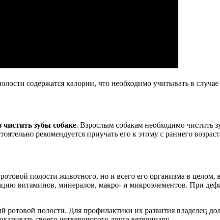
олости содержатся калории, что необходимо учитывать в случа
з чистить зубы собаке
. Взрослым собакам необходимо чистить з
оятельно рекомендуется приучать его к этому с раннего возраст
я ротовой полости животного, но и всего его организма в целом
цию витаминов, минералов, макро- и микроэлементов. При дефи
й ротовой полости. Для профилактики их развития владелец долж
показывать своего четвероногого друга ветеринару.