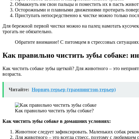
Обмакнуть им свои пальцы и поместить их в пасть живот
Осторожными и плавными движениями протирать поверхн
Приступать непосредственно к чистке можно только посл
Для бережной первой чистки можно на палец намотать кусочек
трогать не обязательно.
Обратите внимание! С питомцем в стрессовых ситуациях 
Как правильно чистить зубы собаке: и
Как чистить собаке зубы щеткой? Для животного – это неприя
возраста.
Читайте:
Норвич-терьер (трампингтон-терьер)
Как правильно чистить зубы собаке?
Как чистить зубы собаке в домашних условиях:
Животное следует зафиксировать. Маленьких собак реко
Для животного – это всегда стресс, поэтому с любимцем 