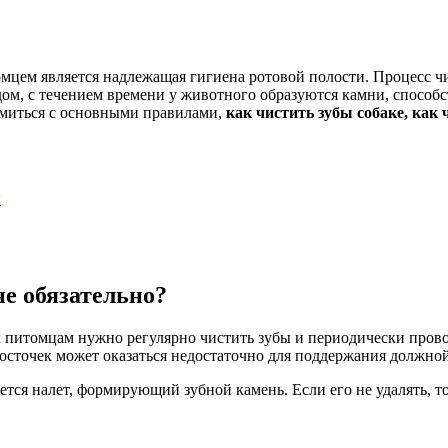
цем является надлежащая гигиена ротовой полости. Процесс чис
одом, с течением времени у животного образуются камни, способ
омиться с основными правилами,
как чистить зубы собаке, как 
и
не обязательно?
х питомцам нужно регулярно чистить зубы и периодически пров
косточек может оказаться недостаточно для поддержания должно
уется налет, формирующий зубной камень. Если его не удалять, 