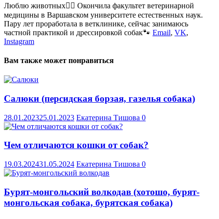
Люблю животных🐕‍🦺 Окончила факультет ветеринарной
медицины в Варшавском университете естественных наук.
Пару лет проработала в ветклинике, сейчас занимаюсь
частной практикой и дрессировкой собак🐾
Email
,
VK
,
Instagram
Вам также может понравиться
Салюки (персидская борзая, газелья собака)
28.01.2023
25.01.2023
Екатерина Тишова
0
Чем отличаются кошки от собак?
19.03.2024
31.05.2024
Екатерина Тишова
0
Бурят-монгольский волкодав (хотошо, бурят-
монгольская собака, бурятская собака)