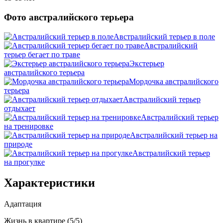
Фото австралийского терьера
Австралийский терьер в поле
Австралийский
терьер бегает по траве
Экстерьер
австралийского терьера
Мордочка австралийского
терьера
Австралийский терьер
отдыхает
Австралийский терьер
на тренировке
Австралийский терьер на
природе
Австралийский терьер
на прогулке
Характеристики
Адаптация
Жизнь в квартире (5/5)