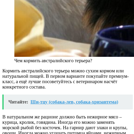
Чем кормить австралийского терьера?
Кормить австралийского терьера можно сухим кормом или
натуральной пищей. В первом варианте покупайте премиум-
класс, а ещё лучше посоветуйтесь с ветеринаром насчёт
конкретного состава.
Читайте:
Ши-тцу (собака-лев, собака-хризантема)
В натуральном же рационе должно быть нежирное мясо –
курица, кролик, говядина. Иногда его можно заменять
морской рыбой без косточек. На гарнир дают злаки и крупы,
овощи. Иногда можно угощать питомца яйцами, нежирным