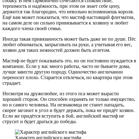
собаку. В нём гармонично сочетаются спокойствие,
терпимость и надёжность, при этом он знает себе цену,
держится так благородно, что невольно вспоминаешь короля.
Ещё вам может показаться, что мастиф настоящий флегматик,
на самом деле он сильно привязывается к хозяину и любит
каждого члена своей семьи.
Иногда такая привязанность может быть даже не по душе. Пёс
любит обниматься, запрыгивать на руки, а учитывая его вес,
хозяин для таких нежностей должен быть атлетом.
Мастиф не будет показывать это, но он постоянно нуждается в
компании. Если у вас много работы, часто не бываете дома,
лучше завести другую породу. Одиночество англичанин
переносит плохо. Старается отвлечься, но квартира при этом
страдает.
Несмотря на дружелюбие, из этого пса может вырасти
хороший сторож. Он способен охранять не только имущество,
но и самого человека. На незнакомца не станет нападать,
скорее загонит в угол и будет держать, пока не придёт хозяин.
Если же придётся вступить в бой, английский мастиф не
струсит и будет драться до победы.
Характер английского мастифа