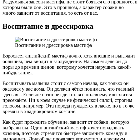
Раздумывая завести мастифа, не стоит бояться его прошлого, в
котором были бои. Это в прошлом, а характер собаки во
много зависит от воспитания, то есть от вас.
Воспитание и дрессировка
Воспитание и дрессировка мастифа
Взрослеет английский мастиф долго, хотя внешне и выглядит
большим, чем вводит в заблуждение. На самом деле он до
поры до времени щенок, которому хочется нарушить какой-
нибудь запрет.
Воспитывать малыша стоит с самого начала, как только он
оказался у вас дома. Он должен чётко понимать, что главный
здесь вы. Если же начинает делать всё по-своему или злится –
пресекайте. Ни в коем случае не физической силой, строгим
голосом, например. Эта порода нуждается в ласке, но в то же
время и в хладнокровном хозяине.
Как будет проходить обучение, зависит от собаки, которую
выбрали вы. Один английский мастиф хочет порадовать
хозяина, поэтому стремится быстрее запомнить команду и
выполнить. Другой же проявляет упрямство и максимум