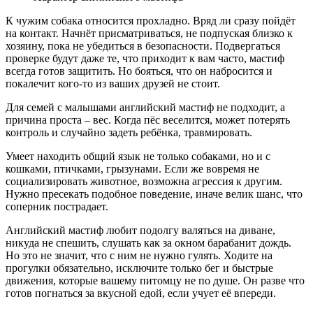
К чужим собака относится прохладно. Вряд ли сразу пойдёт
на контакт. Начнёт присматриваться, не подпуская близко к
хозяину, пока не убедиться в безопасности. Подвергаться
проверке будут даже те, что приходит к вам часто, мастиф
всегда готов защитить. Но бояться, что он набросится и
покалечит кого-то из ваших друзей не стоит.
Для семей с малышами английский мастиф не подходит, а
причина проста – вес. Когда пёс веселится, может потерять
контроль и случайно задеть ребёнка, травмировать.
Умеет находить общий язык не только собаками, но и с
кошками, птичками, грызунами. Если же вовремя не
социализировать животное, возможна агрессия к другим.
Нужно пресекать подобное поведение, иначе велик шанс, что
соперник пострадает.
Английский мастиф любит подолгу валяться на диване,
никуда не спешить, слушать как за окном барабанит дождь.
Но это не значит, что с ним не нужно гулять. Ходите на
прогулки обязательно, исключите только бег и быстрые
движения, которые вашему питомцу не по душе. Он разве что
готов погнаться за вкусной едой, если учует её впереди.