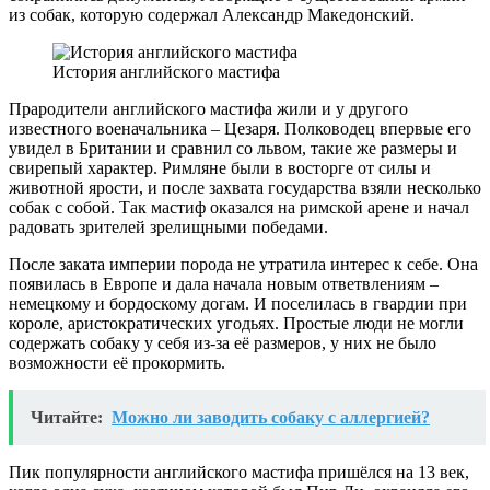
из собак, которую содержал Александр Македонский.
История английского мастифа
Прародители английского мастифа жили и у другого
известного военачальника – Цезаря. Полководец впервые его
увидел в Британии и сравнил со львом, такие же размеры и
свирепый характер. Римляне были в восторге от силы и
животной ярости, и после захвата государства взяли несколько
собак с собой. Так мастиф оказался на римской арене и начал
радовать зрителей зрелищными победами.
После заката империи порода не утратила интерес к себе. Она
появилась в Европе и дала начала новым ответвлениям –
немецкому и бордоскому догам. И поселилась в гвардии при
короле, аристократических угодьях. Простые люди не могли
содержать собаку у себя из-за её размеров, у них не было
возможности её прокормить.
Читайте:
Можно ли заводить собаку с аллергией?
Пик популярности английского мастифа пришёлся на 13 век,