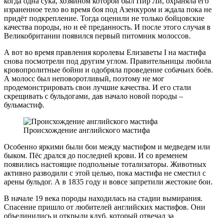
когда одна сука, хозяином которой был Пир Ли, охраняла его
израненное тело во время боя под Азенкуром и ждала пока не
придёт подкрепление. Тогда оценили не только бойцовские
качества породы, но и её преданность. И после этого случая в
Великобритании появился первый питомник молоссов.
А вот во время правления королевы Елизаветы I на мастифа
снова посмотрели под другим углом. Правительницы любила
кровопролитные бойни и одобряла проведение собачьих боёв.
А молосс был неповоротливый, поэтому не мог
продемонстрировать свои лучшие качества. И его стали
скрещивать с бульдогами, дав начало новой породы –
бульмастиф.
Происхождение английского мастифа
Особенно яркими были бои между мастифом и медведем или
быком. Пёс дрался до последней крови. И со временем
появились настоящие подпольные тотализаторы. Животных
активно разводили с этой целью, пока мастифа не сместил с
арены бульдог. А в 1835 году и вовсе запретили жестокие бои.
В начале 19 века породы находилась на стадии вымирания.
Спасение пришло от любителей английских мастифов. Они
объединились и открыли клуб, который отвечал за