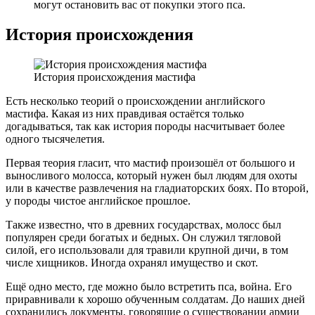
могут остановить вас от покупки этого пса.
История происхождения
История происхождения мастифа
Есть несколько теорий о происхождении английского
мастифа. Какая из них правдивая остаётся только
догадываться, так как история породы насчитывает более
одного тысячелетия.
Первая теория гласит, что мастиф произошёл от большого и
выносливого молосса, который нужен был людям для охоты
или в качестве развлечения на гладиаторских боях. По второй,
у породы чистое английское прошлое.
Также известно, что в древних государствах, молосс был
популярен среди богатых и бедных. Он служил тягловой
силой, его использовали для травили крупной дичи, в том
числе хищников. Иногда охранял имущество и скот.
Ещё одно место, где можно было встретить пса, война. Его
приравнивали к хорошо обученным солдатам. До наших дней
сохранились документы, говорящие о существовании армии