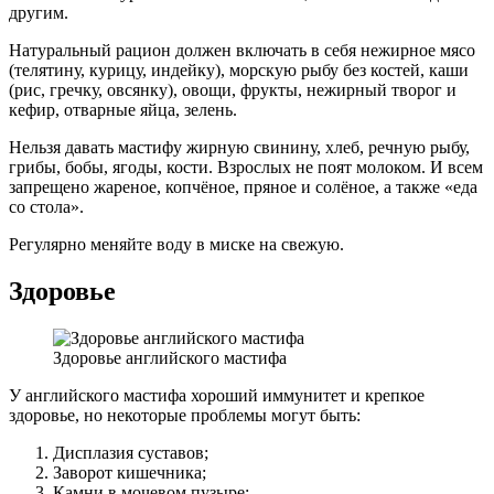
другим.
Натуральный рацион должен включать в себя нежирное мясо
(телятину, курицу, индейку), морскую рыбу без костей, каши
(рис, гречку, овсянку), овощи, фрукты, нежирный творог и
кефир, отварные яйца, зелень.
Нельзя давать мастифу жирную свинину, хлеб, речную рыбу,
грибы, бобы, ягоды, кости. Взрослых не поят молоком. И всем
запрещено жареное, копчёное, пряное и солёное, а также «еда
со стола».
Регулярно меняйте воду в миске на свежую.
Здоровье
Здоровье английского мастифа
У английского мастифа хороший иммунитет и крепкое
здоровье, но некоторые проблемы могут быть:
Дисплазия суставов;
Заворот кишечника;
Камни в мочевом пузыре;