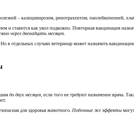
 болезней – калицивирозом, ринотрахеитом, панлейкопенией, хл
лем и ставится как укол подкожно. Повторная вакцинация назна
нужно
через двенадцать месяцев.
Но в отдельных случаях ветеринар может назначить вакцинаци
ы
ышам
до двух месяцев,
если того не требуют назначение врача. Та
ет.
езопасная для здоровья животного.
Побочные же эффекты
могут