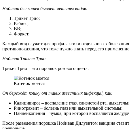
Нобивак для кошек бывает четырёх видов:
Трикет Трио;
Рабиес;
ВВ;
Форкет.
Каждый вид служит для профилактики отдельного заболевания
противопоказания, что тоже нужно знать перед его применени
Нобивак Трикет Трио
Трикет Трио – это порошок розового цвета.
Котенок моется
Он бережёт кошку от таких известных инфекций, как:
Калицивироз – воспаление глаз, слизистой рта, дыхатель
Ринотрахеит – болезнь глаз или дыхательной системы;
Панлейкопения – чумка, при которой воспаляется желудо
После разведения порошка Нобивак Дилуентом вакцина ставитс
повторить.