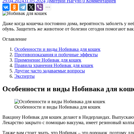
29.04.2024
31.05.2024
Дмитрий Нагуло
0 Комментариев
Даже когда кошечка постоянно дома, вероятность заболеть у н
обувь. Защитить же животное от болезни сегодня помогают ва
Оглавление
Особенности и виды Нобивака для кошек
Противопоказания и побочные эффекты
Применение Нобивак для кошек
Правила хранения Нобивак для кошек
Другие часто задаваемые вопросы
Эксперты
Особенности и виды Нобивака для кош
Особенности и виды Нобивака для кошек
Вакцину Нобивак для кошек делают в Нидерландах. Выпускают в
Лекарство закрыто с помощью вакуума, имеет резиновый колпак 
Также вам стоит знать, что Нобивак – это
порошок,
поэтому для