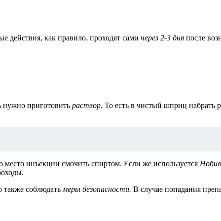
ые действия, как правило, проходят сами
через 2-3 дня
после воз
ь нужно приготовить
раствор.
То есть в чистый шприц набрать р
о место инъекции смочить спиртом. Если же используется
Нобив
роходы.
мо также соблюдать
меры безопасности.
В случае попадания препа