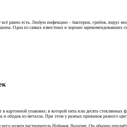
её всё равно есть. Любую инфекцию – бактерии, грибок, вирус мо
кцины. Одна из самых известных и хорошо зарекомендовавших с
ек
 картонной упаковке, в которой пять или десять стеклянных фл
и ободок из металла. При этом у разных прививок разного цвета 
 него нужен растворитель
Нобивак Дилуент.
Он обычно продаётс