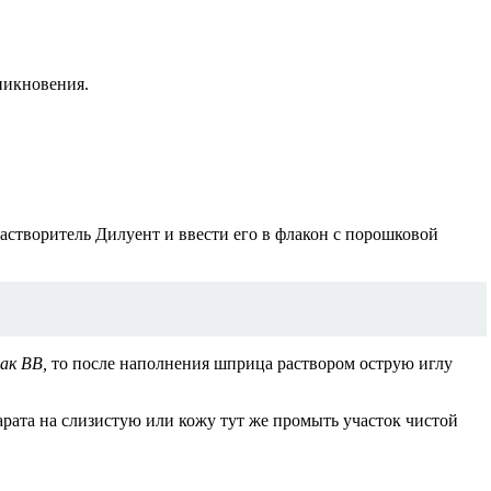
никновения.
астворитель Дилуент и ввести его в флакон с порошковой
ак ВВ,
то после наполнения шприца раствором острую иглу
рата на слизистую или кожу тут же промыть участок чистой