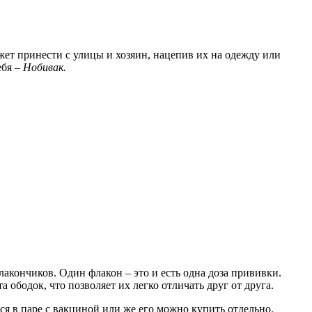
жет принести с улицы и хозяин, нацепив их на одежду или
ебя –
Нобивак.
акончиков. Один флакон – это и есть одна доза прививки.
ободок, что позволяет их легко отличать друг от друга.
я в паре с вакциной или же его можно купить отдельно.